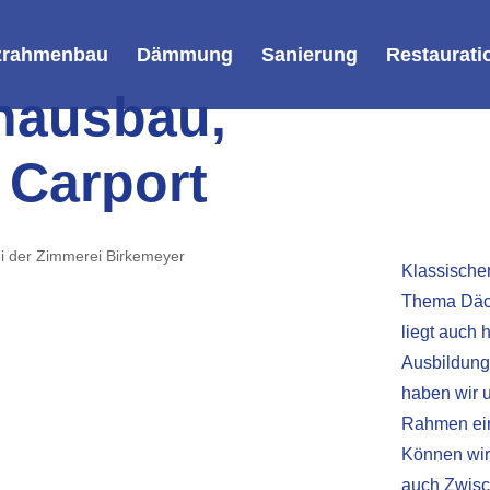
zrahmenbau
Dämmung
Sanierung
Restaurati
nausbau,
 Carport
Klassische
Thema Däch
liegt auch 
Ausbildung 
haben wir u
Rahmen ein
Können wir 
auch Zwisc