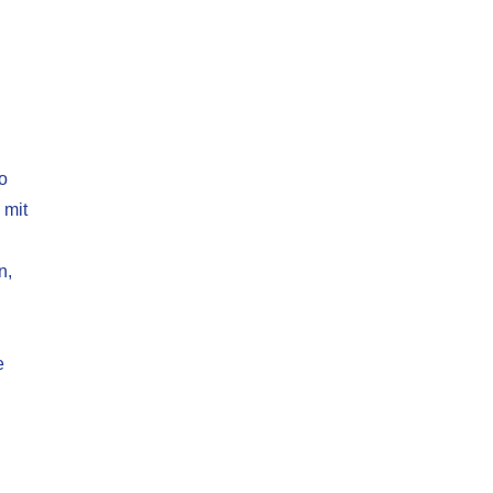
o
 mit
n,
e