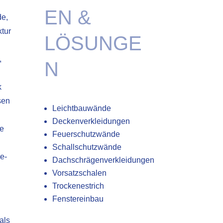
EN &
e,
tur
LÖSUNGE
,
N
k
sen
Leichtbauwände
Deckenverkleidungen
te
Feuerschutzwände
Schallschutzwände
e-
Dachschrägenverkleidungen
Vorsatzschalen
Trockenestrich
Fenstereinbau
als